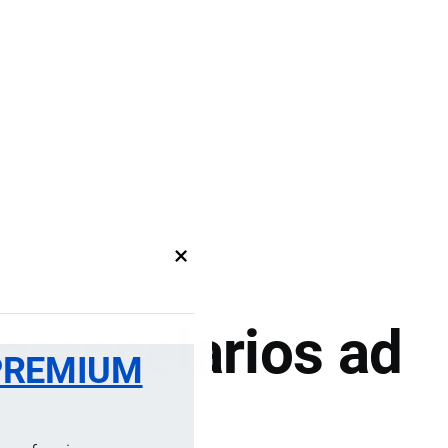
×
arancelarios ad
PREMIUM