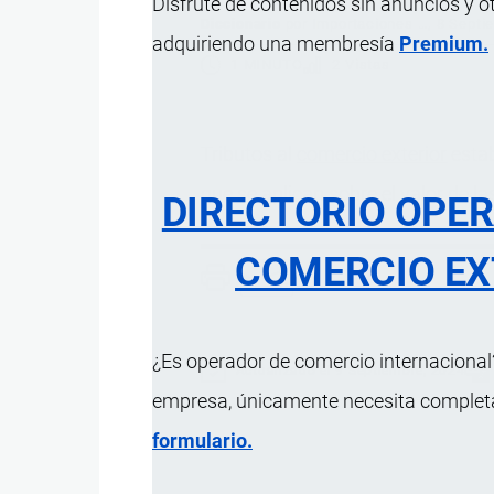
Disfrute de contenidos sin anuncios y o
Diccionario
por
Importaciones …
, 8 Septi
adquiriendo una membresía
Premium.
1 MINUTO
2 Vistas
Tributos al
comercio exterior
estab
que se aplican sobre el valor de l
DIRECTORIO OPE
COMERCIO EX
¿Es operador de comercio internacional?
Actualizado el 9 Septiembre, 2024
empresa, únicamente necesita completar
formulario.