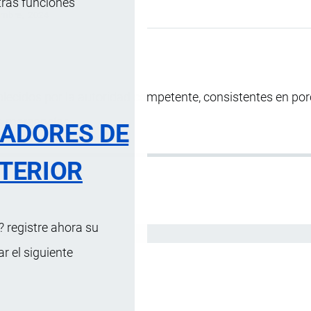
tras funciones
embre, 2024
lecidos por la autoridad competente, consistentes en por
as mercancías.
RADORES DE
TERIOR
 registre ahora su
Español
 el siguiente