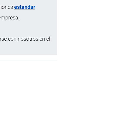
siones
estandar
 empresa.
se con nosotros en el