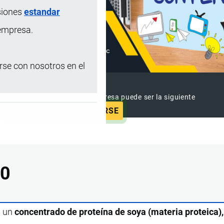
siones
estandar
 empresa.
se con nosotros en el
ANUNCIAR EMPRESA
 ya vieron este anuncio, tu empresa puede ser la siguiente
ANUNCIAR
SUSCRIBIRSE
00
s un
concentrado de proteína de soya (materia proteica),