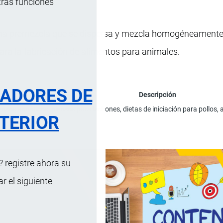
tras funciones
 una premezcla que se dispersa y mezcla homogéneamente
ra la fabricación de alimentos para animales.
RADORES DE
Descripción
ensos acuáticos, piensos para lechones, dietas de iniciación para pollos
TERIOR
 registre ahora su
 el siguiente