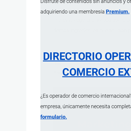
Disfrute de contenidos sin anuncios y o
adquiriendo una membresía
Premium.
Proteína vegetal utilizada como
demás ingredientes que se usan pa
DIRECTORIO OPE
Característica
Uso
Fabricación de alimentos pi
COMERCIO EX
Presentación
1200 kg.
¿Es operador de comercio internacional?
empresa, únicamente necesita completar
formulario.