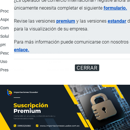
¿Es operador de comercio internacional? registre ahora 
Característica
únicamente necesita completar el siguiente
formulario.
Proceso de elaboración
Pesar 2,5 toneladas métricas de materia prima 
Aspecto físico
Polvo amarillo claro.
Revise las versiones
premium
y las versiones
estandar
d
Composición
Aminoácidos totales: > 80%; Aminoácidos libres
para la visualización de su empresa.
Solubilidad
100% soluble en agua.
Para más información puede comunicarse con nosotros e
pH
5 - 6.5
enlace.
Peso molecular promedio
1000 daltons
Uso
Agrícola.
CERRAR
Presentación
Bolsas de 20 kg.