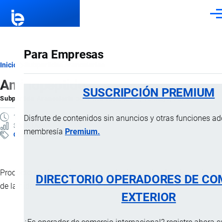
Pasar al contenido principal
Men
Para Empresas
Ruta
Inicio
Subpartidas Arancelarias
Aminopeptide
de
SUSCRIPCIÓN PREMIUM
Subpartida Arancelaria
por
Importaciones …
, 10 Mayo, 2025
navegación
1 MINUTO
Disfrute de contenidos sin anuncios y otras funciones a
3 VISTAS
membresía
Premium.
Clasificación Arancelaria
Producto conformado por aminoácidos y péptidos derivados
DIRECTORIO OPERADORES DE CO
de la hidrolisis enzimática de proteínas.
EXTERIOR