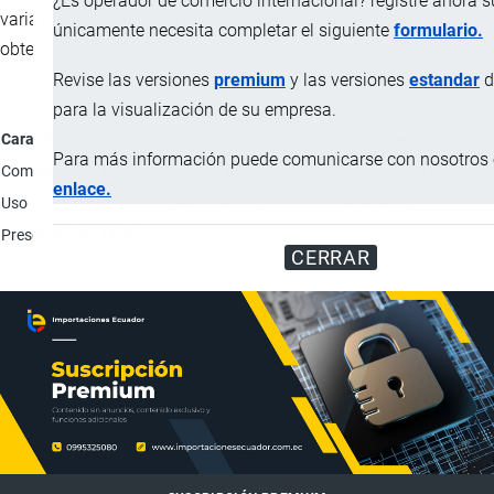
¿Es operador de comercio internacional? registre ahora 
varia el paso del aceite por medio del elemento obturador hasta
únicamente necesita completar el siguiente
formulario.
obtener la velocidad requerida.
Revise las versiones
premium
y las versiones
estandar
d
para la visualización de su empresa.
Característica
Descripción
Para más información puede comunicarse con nosotros e
Componentes
Carcasa (cuerpo) de acero; Elemento obturador de acero; y
enlace.
Uso
Control de velocidad de un cilindro hidráulico.
Presentación
Unidad.
CERRAR