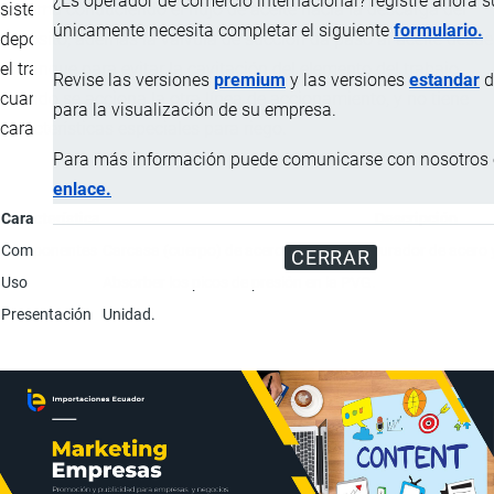
¿Es operador de comercio internacional? registre ahora 
sistema conduciendo el flujo de aceite hacia la descarga del
únicamente necesita completar el siguiente
formulario.
depósito, además la válvula de succión da paso al aceite desde
el tranque para evitar la cavitación del elemento del trabajo
Revise las versiones
premium
y las versiones
estandar
d
cuando se acciona la otra línea de accionamiento, y no tiene
para la visualización de su empresa.
características especiales para riego.
Para más información puede comunicarse con nosotros e
enlace.
Característica
Descripción
Componentes
Carcasa (cuerpo) de acero, elemento obturador de acero y 
CERRAR
Uso
Absorber los picos de presión en la PVG.
Presentación
Unidad.