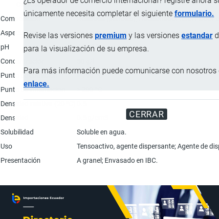
¿Es operador de comercio internacional? registre ahora 
Característica
únicamente necesita completar el siguiente
formulario.
Composición
Residuos (petróleo), fraccionador reformador c
Aspecto físico
Polvo marrón claro con olor característico.
Revise las versiones
premium
y las versiones
estandar
d
pH
7.5 - 10
para la visualización de su empresa.
Concentración
50 g/l
Para más información puede comunicarse con nosotros e
Punto de ebullición
≥ 200 ºC
enlace.
Punto de inflamación
> 200 ºC
Densidad relativa (20 ºC)
0.5
CERRAR
Densidad
0.5 g/cm3
Solubilidad
Soluble en agua.
Uso
Tensoactivo, agente dispersante; Agente de di
Presentación
A granel; Envasado en IBC.