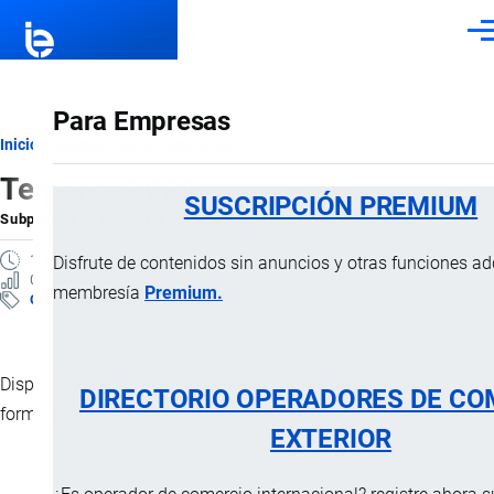
Pasar al contenido principal
Men
Para Empresas
Ruta
Inicio
Subpartidas Arancelarias
Terperse 2020
de
SUSCRIPCIÓN PREMIUM
Subpartida Arancelaria
por
Importaciones …
, 13 Abril, 2025
navegación
1 MINUTO
Disfrute de contenidos sin anuncios y otras funciones a
0 VISTAS
membresía
Premium.
Clasificación Arancelaria
Dispersante, condensado de alquilnaftaleno sulfonato y
DIRECTORIO OPERADORES DE CO
formaldehído.
EXTERIOR