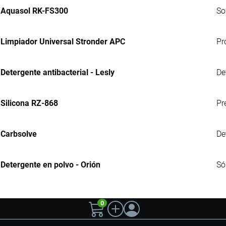
Aquasol RK-FS300
So
Limpiador Universal Stronder APC
Pr
Detergente antibacterial - Lesly
De
Silicona RZ-868
Pr
Carbsolve
De
Detergente en polvo - Orión
Só
0