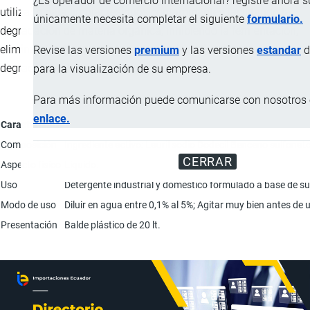
¿Es operador de comercio internacional? registre ahora 
utilizado para limpiar residuos contaminantes facilitando la
únicamente necesita completar el siguiente
formulario.
degradación de materia orgánica, inhibiendo la fermentación,
eliminando olores y acelerando la mineralización y
Revise las versiones
premium
y las versiones
estandar
d
degradación de compuestos orgánicos.
para la visualización de su empresa.
Para más información puede comunicarse con nosotros e
enlace.
Característica
Composición
Ingrediente activo: Lauril sodio Dodecil Benceno sulfonato
CERRAR
Aspecto físico
Líquido.
Uso
Detergente industrial y doméstico formulado a base de su
Modo de uso
Diluir en agua entre 0,1% al 5%; Agitar muy bien antes de u
Presentación
Balde plástico de 20 lt.