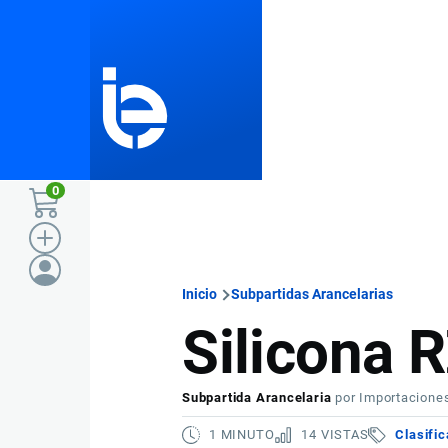
Pasar al contenido principal
0
Inicio
Subpartidas Arancelarias
Ruta
Silicona 
de
Subpartida Arancelaria
por
Importacione
navegación
1 MINUTO
14 VISTAS
Clasifi