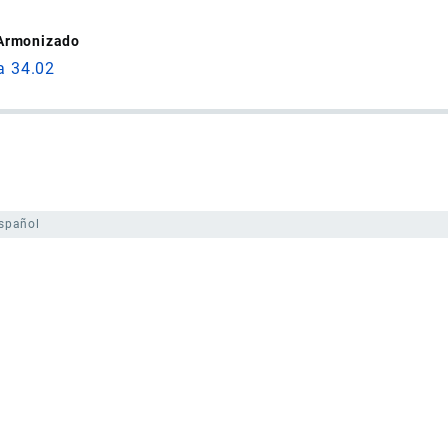
 Armonizado
a 34.02
spañol