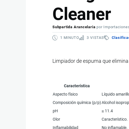
Cleaner
Subpartida Arancelaria
por
Importacione
1 MINUTO
3 VISTAS
Clasifica
Limpiador de espuma que elimina f
Característica
Aspecto físico
Líquido amarillo
Composición química (p/p)
Alcohol isopropí
pH
≤ 11.4
Olor
Característico.
Inflamabilidad
No inflamable.