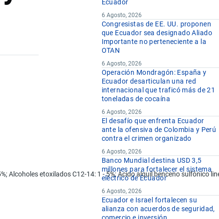
Ecuador
6 Agosto, 2026
Congresistas de EE. UU. proponen
que Ecuador sea designado Aliado
Importante no perteneciente a la
OTAN
6 Agosto, 2026
Operación Mondragón: España y
Ecuador desarticulan una red
internacional que traficó más de 21
toneladas de cocaína
6 Agosto, 2026
El desafío que enfrenta Ecuador
ante la ofensiva de Colombia y Perú
contra el crimen organizado
6 Agosto, 2026
Banco Mundial destina USD 3,5
millones para fortalecer el sistema
- 5%; Alcoholes etoxilados C12-14: 1 - 5%; Ácido alquil benceno sulfónico li
eléctrico de Ecuador
6 Agosto, 2026
Ecuador e Israel fortalecen su
alianza con acuerdos de seguridad,
comercio e inversión