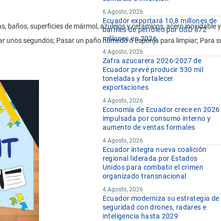
6 Agosto, 2026
Ecuador exportará 10,8 millones de
, baños, superficies de mármol, azulejos y cerámicos, acero inoxidable y a
barriles de petróleo por USD 872
millones en 2026
erar unos segundos; Pasar un paño húmedo o esponja para limpiar; Para su
4 Agosto, 2026
Zafra azucarera 2026-2027 de
Ecuador prevé producir 530 mil
toneladas y fortalecer
exportaciones
4 Agosto, 2026
Economía de Ecuador crece en 2026
impulsada por consumo interno y
aumento de ventas formales
4 Agosto, 2026
Ecuador integra nueva coalición
regional liderada por Estados
Unidos para combatir el crimen
organizado transnacional
4 Agosto, 2026
Ecuador moderniza su estrategia de
seguridad con drones, radares e
inteligencia hasta 2029