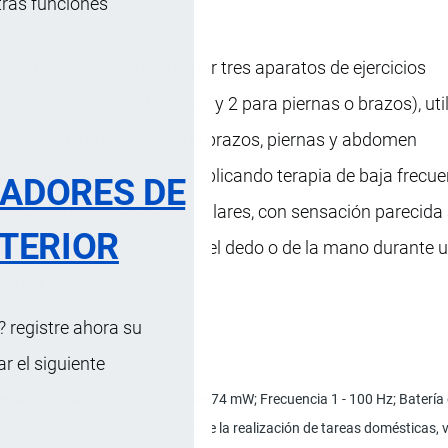
tras funciones
lar (EMS), conformado por tres aparatos de ejercicios
de masaje (1 para abdomen y 2 para piernas o brazos), uti
 y ejercitar los músculos de brazos, piernas y abdomen
ejercicios convencionales, aplicando terapia de baja frecu
RADORES DE
 tiene ritmos y paradas regulares, con sensación parecida 
TERIOR
de obtener de la presión del dedo o de la mano durante 
scular.
 registre ahora su
 el siguiente
de salida máximo de 9.8 mA; Poder 74 mW; Frecuencia 1 - 100 Hz; Batería de
l de llevar se puede utilizar durante la realización de tareas doméstica