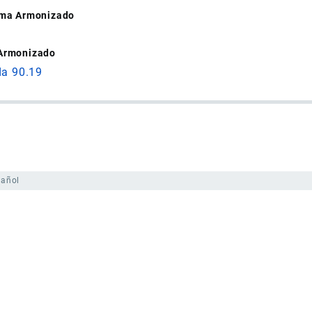
tema Armonizado
 Armonizado
da 90.19
pañol