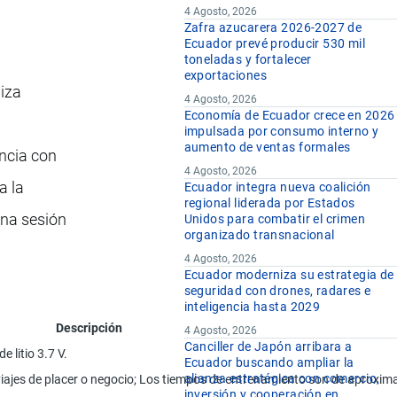
4 Agosto, 2026
Zafra azucarera 2026-2027 de
Ecuador prevé producir 530 mil
toneladas y fortalecer
exportaciones
liza
4 Agosto, 2026
Economía de Ecuador crece en 2026
impulsada por consumo interno y
aumento de ventas formales
encia con
4 Agosto, 2026
a la
Ecuador integra nueva coalición
regional liderada por Estados
una sesión
Unidos para combatir el crimen
organizado transnacional
4 Agosto, 2026
Ecuador moderniza su estrategia de
seguridad con drones, radares e
inteligencia hasta 2029
Descripción
4 Agosto, 2026
Canciller de Japón arribara a
 litio 3.7 V.
Ecuador buscando ampliar la
alianza estratégica con comercio,
s, viajes de placer o negocio; Los tiempos de entrenamiento son de aprox
inversión y cooperación en