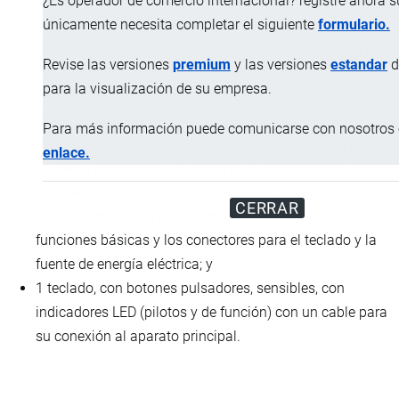
¿Es operador de comercio internacional? registre ahora 
plástico, de diseño apropiado para que el examinado
únicamente necesita completar el siguiente
formulario.
coloque la parte frontal de la cara correspondiente a la
Revise las versiones
premium
y las versiones
estandar
d
vista, interiormente se encuentra equipado con un
para la visualización de su empresa.
sistema conformado por lentes que permiten simular una
visión a distancia de 8 metros, un tambor interno
Para más información puede comunicarse con nosotros e
motorizado en el cual se ubican las plantillas con las
enlace.
figuras a reconocer y un sistema de luces para los efectos
necesarios para las pruebas a realizar, en la parte
CERRAR
posterior se ubican los controles para encendido y
funciones básicas y los conectores para el teclado y la
fuente de energía eléctrica; y
1 teclado, con botones pulsadores, sensibles, con
indicadores LED (pilotos y de función) con un cable para
su conexión al aparato principal.