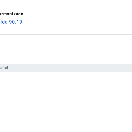
 Armonizado
tida 90.19
pañol