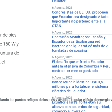
Ecuador
6 Agosto, 2026
Congresistas de EE. UU. proponen
que Ecuador sea designado Aliado
Importante no perteneciente a la
OTAN
6 Agosto, 2026
r de pies
Operación Mondragón: España y
Ecuador desarticulan una red
me 160 W y
internacional que traficó más de 21
toneladas de cocaína
puntura de
6 Agosto, 2026
 el
El desafío que enfrenta Ecuador
ante la ofensiva de Colombia y Perú
contra el crimen organizado
6 Agosto, 2026
Banco Mundial destina USD 3,5
millones para fortalecer el sistema
eléctrico de Ecuador
6 Agosto, 2026
 los puntos reflejos de los pies y ayuda a regular el flujo de energía vita
Ecuador e Israel fortalecen su
alianza con acuerdos de seguridad,
comercio e inversión