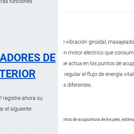
tras funciones
s …
, 19 Enero, 2025
ción Arancelaria
sto de una plataforma de vibración giroidal, masajeado
plataforma, está provisto de un motor eléctrico que consu
RADORES DE
iene un diseño ergonómico que actúa en los puntos de acu
TERIOR
lejos de los pies y ayuda a regular el flujo de energía vital,
s terapias, con 3 programas diferentes.
 registre ahora su
 el siguiente
o ergonómico que actúa en los puntos de acupuntura de los pies, estimulando
ncluye manual y mando a distancia.