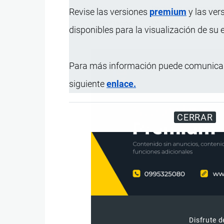
Uso
Pacientes encamados, p
Revise las versiones
premium
y las ver
Presentación
Unidad.
disponibles para la visualización de su
Para más información puede comunicar
siguiente
enlace.
CERRAR
Disfrute d