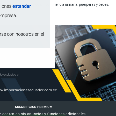
acientes postquirúrgicos, incontinencia urinaria, puérperas y bebes.
siones
estandar
 empresa.
se con nosotros en el
SUSCRIPCIÓN PREMIUM
e contenido sin anuncios y funciones adicionales