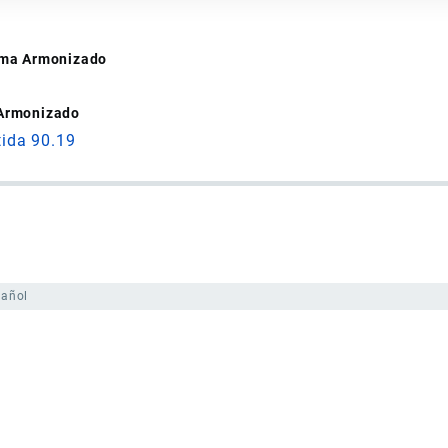
tema Armonizado
 Armonizado
tida 90.19
pañol