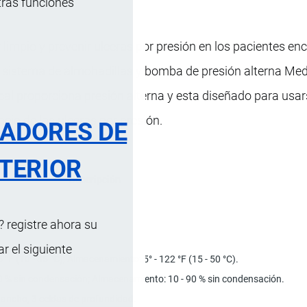
tras funciones
 limpio y prevenir ulceras por presión en los pacientes e
n sistema de almohadillas y bomba de presión alterna Med
cal proporciona presión alterna y esta diseñado para usar
nejo de las ulceras por presión.
RADORES DE
TERIOR
Descripción
 registre ahora su
 el siguiente
°F (10 - 35 °C); Almacenamiento: 5° - 122 °F (15 - 50 °C).
0 % sin condensación; Almacenamiento: 10 - 90 % sin condensación.
e ancho, 3 celdas de profundidad.