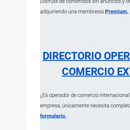
Disfrute de contenidos sin anuncios y o
Subpartida Arancelaria
por
Importacione
adquiriendo una membresía
Premium.
1 MINUTO
1 VISTAS
Clasifica
Shampoo para limpieza de cuero ca
DIRECTORIO OPE
Característica
COMERCIO EX
Uso
Limpieza de cuero cabelludo
Presentación
Envases plásticos de polieti
¿Es operador de comercio internacional?
empresa, únicamente necesita completar
formulario.