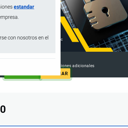
siones
estandar
 empresa.
se con nosotros en el
SUSCRIPCIÓN PREMIUM
e contenido sin anuncios y funciones adicionales
SUSCRIBIRSE
ANUNCIAR
00