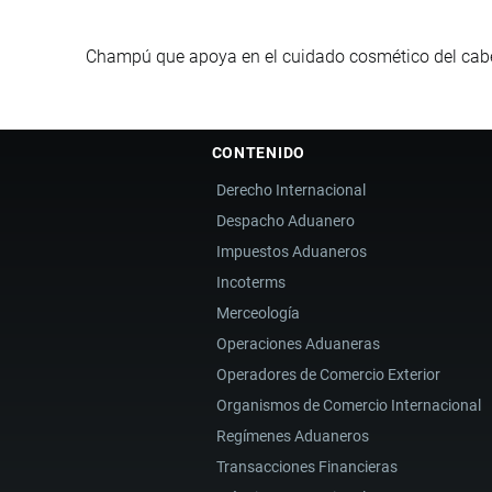
Champú que apoya en el cuidado cosmético del cabell
CONTENIDO
Derecho Internacional
Despacho Aduanero
Impuestos Aduaneros
Incoterms
Merceología
Operaciones Aduaneras
Operadores de Comercio Exterior
Organismos de Comercio Internacional
Regímenes Aduaneros
Transacciones Financieras