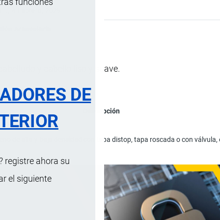
tras funciones
s …
, 4 Febrero, 2025
ción Arancelaria
belludo y cabello liso y suave.
RADORES DE
Descripción
TERIOR
 y cabello.
leno de alta y baja densidad con tapa distop, tapa roscada o con válvula,
 registre ahora su
 el siguiente