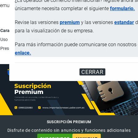
¿Es operador de comercio internacional? registre ahora 
emulsificantes, preservativos, extracto de raíces, entre otros.
únicamente necesita completar el siguiente
formulario.
Revise las versiones
premium
y las versiones
estandar
d
para la visualización de su empresa.
Característica
Uso
Moldear y dar volumen al cabello.
Para más información puede comunicarse con nosotros e
Presentación
Envases de plástico de polietileno de alta y baja densidad 
enlace.
CERRAR
SUSCRIPCIÓN PREMIUM
Disfrute de contenido sin anuncios y funciones adicionales