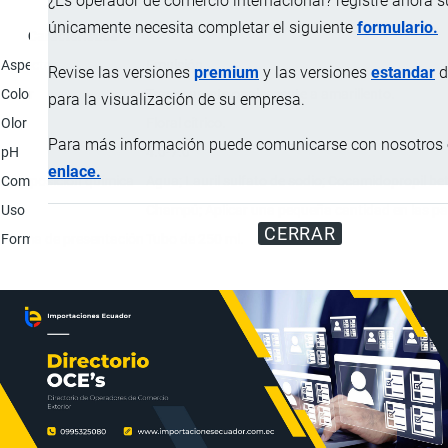
¿Es operador de comercio internacional? registre ahora 
únicamente necesita completar el siguiente
formulario.
Característica
Aspecto
Emulsión.
Revise las versiones
premium
y las versiones
estandar
d
Color
Transparente opalescente a amarillento.
para la visualización de su empresa.
Olor
Floral cítrico.
Para más información puede comunicarse con nosotros e
pH
4.0-7.0
enlace.
Composición química
Agua; Lauril sulfato de sodio; Cocamidopropil be
Uso
Champú; Aplicar una pequeña cantidad en las pal
CERRAR
Forma de presentación
Tubo de 250 ml.