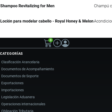
Shampoo Revitalizing for Men
Champú com
Loción para modelar cabello - Royal Honey & Melon
Acondicio
0
CATEGORÍAS
Clasificación Arancelaria
Documentos de Acompañamiento
Documentos de Soporte
Exportaciones
Importaciones
Legislación Aduanera
Operaciones internacionales
Obligación Tributaria