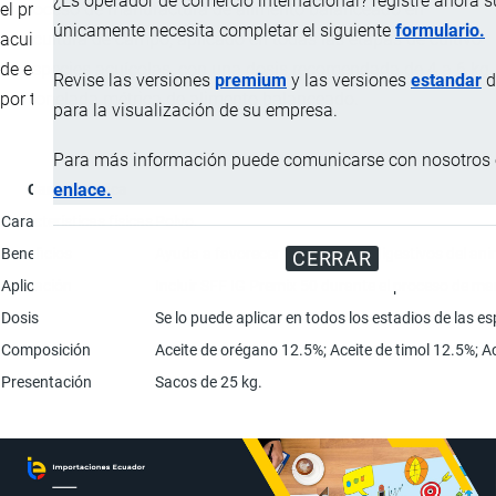
¿Es operador de comercio internacional? registre ahora 
el proceso de manufactura de alimento balanceado en
únicamente necesita completar el siguiente
formulario.
acuicultura de campo, aplicado en todas las etapas de cultivo
de especies acuícolas, con una dosis recomendada de 4 a 6 kg
Revise las versiones
premium
y las versiones
estandar
d
por tonelada métrica de alimento balanceado.
para la visualización de su empresa.
Para más información puede comunicarse con nosotros e
enlace.
Característica
Características físicas
Polvo.
Beneficios
Ayuda a favorecer los procesos digestivos del anima
CERRAR
Aplicación
Incluir SFF IG Premix 50 durante el proceso de m
Dosis
Se lo puede aplicar en todos los estadios de las e
Composición
Aceite de orégano 12.5%; Aceite de timol 12.5%; Ac
Presentación
Sacos de 25 kg.