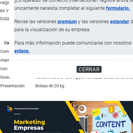
¿Es operador de comercio internacional? registre ahora 
vegetal, con sustancias aromatizantes y funcionales, la función
únicamente necesita completar el siguiente
formulario.
es impartir sabor a los alimentos para peces y camarones en
todas sus etapas productivas.
Revise las versiones
premium
y las versiones
estandar
d
para la visualización de su empresa.
Para más información puede comunicarse con nosotros e
Característica
enlace.
Composición (p/p)
Excipientes (c.s.p.): 76.919%; Aroma ternera: 15.0
Aspecto físico
Polvo de color pardo muy claro a pardo.
Uso
Alimentación animal; Potenciador de palatabilidad co
CERRAR
Dosis
Adicione de 0.5 - 2.0 Kg por tonelada de alimento fina
Presentación
Bolsas de 20 kg.