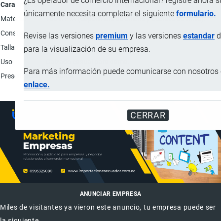
¿Es operador de comercio internacional? registre ahora 
Característica
Descripción
únicamente necesita completar el siguiente
formulario.
Material
100% EVA (copolímero de etileno y acetato de vinilo).
Construcción
Moldeado por inyección (1 sola pieza).
Revise las versiones
premium
y las versiones
estandar
d
Tallas
35 - 40
para la visualización de su empresa.
Uso
Calzado casual para dama.
Para más información puede comunicarse con nosotros e
Presentación
En pares.
enlace.
CERRAR
ANUNCIAR EMPRESA
Miles de visitantes ya vieron este anuncio, tu empresa puede ser
la siguiente