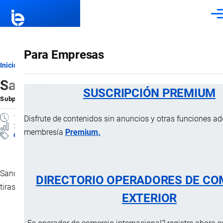
Pasar al contenido principal
Men
Para Empresas
Ruta
Inicio
Subpartidas Arancelarias
Sandalia crocs para mujer
de
SUSCRIPCIÓN PREMIUM
Subpartida Arancelaria
por
Importaciones …
, 23 Marzo, 2025
navegación
1 MINUTO
Disfrute de contenidos sin anuncios y otras funciones a
7 VISTAS
membresía
Premium.
Clasificación Arancelaria
Sandalia de verano para mujer, sin forro, con perforaciones,
DIRECTORIO OPERADORES DE CO
tiras movibles para el tobillo, no cubre el talón.
EXTERIOR