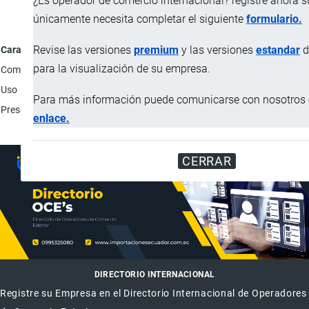
¿Es operador de comercio internacional? registre ahora 
únicamente necesita completar el siguiente
formulario.
Revise las versiones
premium
y las versiones
estandar
d
Característica
para la visualización de su empresa.
Composición
Suela y parte superior: Etileno acetato de vinilo; Proceso
Uso
Unisex.
Para más información puede comunicarse con nosotros e
Presentación
Par de calzado en la caja.
enlace.
CERRAR
DIRECTORIO INTERNACIONAL
Registre su Empresa en el Directorio Internacional de Operadores