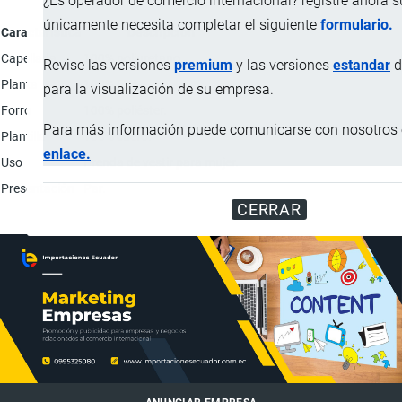
¿Es operador de comercio internacional? registre ahora 
únicamente necesita completar el siguiente
formulario.
Característica
Descripción
Capellada
100% poliuretano.
Revise las versiones
premium
y las versiones
estandar
d
Planta
100% EVA.
para la visualización de su empresa.
Forro
100% poliéster.
Para más información puede comunicarse con nosotros e
Plantilla
100% cuero.
enlace.
Uso
Prenda de vestir para mujer.
Presentación
Par.
CERRAR