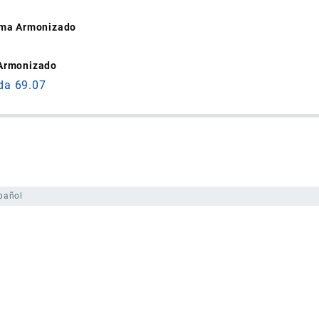
tema Armonizado
 Armonizado
da 69.07
pañol