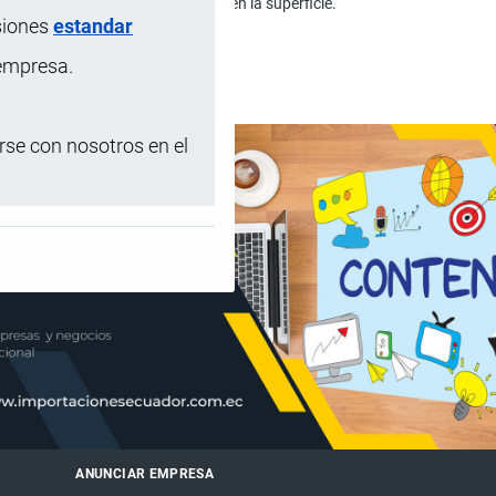
ia a la impregnación de manchas en la superficie.
siones
estandar
ento de paredes e interiores.
 empresa.
cartón con 4 unidades.
se con nosotros en el
ANUNCIAR EMPRESA