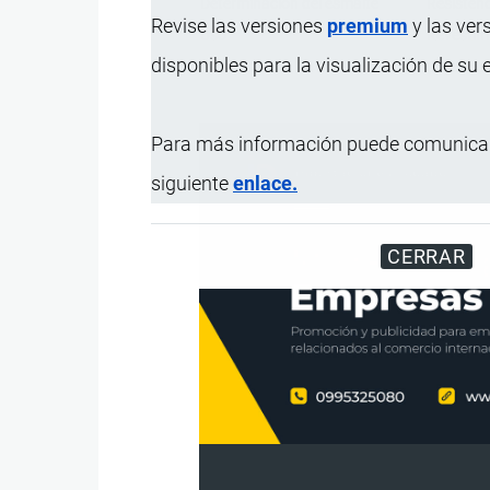
Determinación del esmalte
Resistenc
Revise las versiones
premium
y las ver
Uso
Revestimi
disponibles para la visualización de su
Presentación
Cajas de 
Para más información puede comunicar
siguiente
enlace.
CERRAR