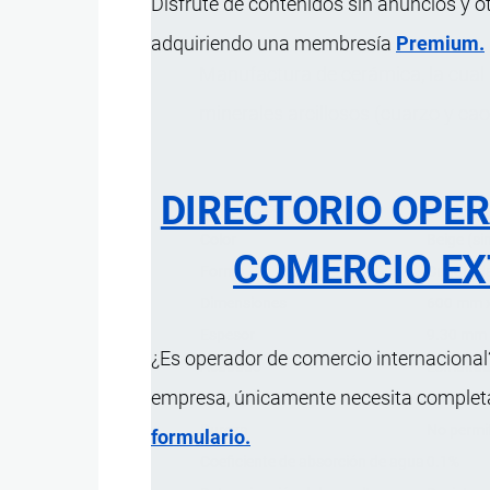
Disfrute de contenidos sin anuncios y o
adquiriendo una membresía
Premium.
Manufactura de cerámica, la cual
minerales arcillosos (cuarzo y caol
DIRECTORIO OPE
Característica
Color
Beige (si
COMERCIO EX
Forma
Cuadrad
Dimensiones
600 mm 
Espesor
9.30 mm
¿Es operador de comercio internacional?
Acabado
Esmaltado
empresa, únicamente necesita completar
Reverso
Acanalado
Dureza
No permit
formulario.
Coeficiente de absorción de agua
0.1%