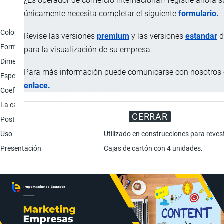
¿Es operador de comercio internacional? registre ahora 
únicamente necesita completar el siguiente
formulario.
Característica
Color
Beige.
Revise las versiones
premium
y las versiones
estandar
d
Forma
Cuadrada.
para la visualización de su empresa.
Dimensiones
600 mm x 600 mm
Para más información puede comunicarse con nosotros e
Espesor
8.72 mm
enlace.
Coeficiente de absorción de agua
0.03%
La cara vista (anverso)
Esmaltada.
CERRAR
Posterior (reverso)
Forma de relieve para facilitar su adhesi
Uso
Utilizado en construcciones para revest
Presentación
Cajas de cartón con 4 unidades.