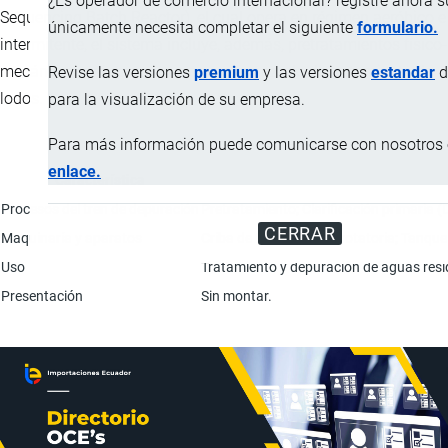
¿Es operador de comercio internacional? registre ahora 
Sequencing Batch Reactor), el cual opera en régimen aeróbico e
únicamente necesita completar el siguiente
formulario.
intermitente, el sistema incluye, además, pretratamientos físico-
mecánicos, así como un proceso avanzado de tratamiento de
Revise las versiones
premium
y las versiones
estandar
d
lodos.
para la visualización de su empresa.
Para más información puede comunicarse con nosotros e
enlace.
Característica
Procesos del tren de depuración
Pretratamiento; Clarificación primaria 
CERRAR
Maquinaría y aparatos
Criba de tornillo; Criba rotatoria; Tan
Uso
Tratamiento y depuración de aguas resi
Presentación
Sin montar.