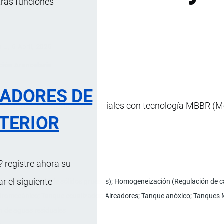
tras funciones
s …
, 6 Abril, 2025
ción Arancelaria
RADORES DE
 de aguas residuales industriales con tecnología MBBR (
TERIOR
ir Flotation).
 registre ahora su
 el siguiente
ento (Remoción de sólidos gruesos); Homogeneización (Regulación de caud
ctromecánico; Tanque ecualizador; Aireadores; Tanque anóxico; Tanques
n de aguas residuales