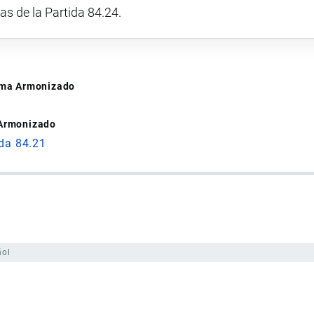
vas de la Partida 84.24.
tema Armonizado
 Armonizado
ida 84.21
ñol