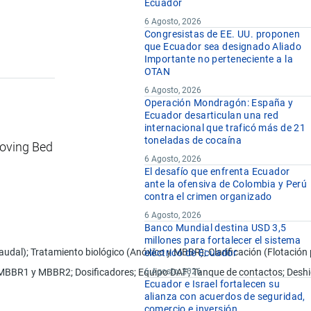
Ecuador
6 Agosto, 2026
Congresistas de EE. UU. proponen
que Ecuador sea designado Aliado
Importante no perteneciente a la
OTAN
6 Agosto, 2026
Operación Mondragón: España y
Ecuador desarticulan una red
internacional que traficó más de 21
toneladas de cocaína
Moving Bed
6 Agosto, 2026
El desafío que enfrenta Ecuador
ante la ofensiva de Colombia y Perú
contra el crimen organizado
6 Agosto, 2026
Banco Mundial destina USD 3,5
millones para fortalecer el sistema
al); Tratamiento biológico (Anóxico y MBBR); Clarificación (Flotación p
eléctrico de Ecuador
 MBBR1 y MBBR2; Dosificadores; Equipo DAF; Tanque de contactos; Deshi
6 Agosto, 2026
Ecuador e Israel fortalecen su
alianza con acuerdos de seguridad,
comercio e inversión