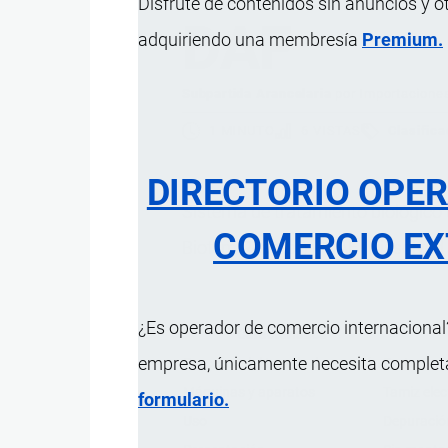
Disfrute de contenidos sin anuncios y o
DAF
adquiriendo una membresía
Premium.
Subpartida Arancelaria
por
Importacione
1 MINUTO
6 VISTAS
Clasifica
DIRECTORIO OPE
Sistema de tratamiento biológico
COMERCIO EX
Biofilm Reactor) y DAF (Dissolved A
¿Es operador de comercio internacional?
Característica
empresa, únicamente necesita completar
Procesos del tren de depuración
Pretratami
Máquinas y aparatos
Tamiz ele
formulario.
Uso
Depuració