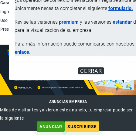
¿Es operador de comercio internacional? registre ahora 
Característica
Descripci
únicamente necesita completar el siguiente
formulario.
Ingredientes
Pimiento lágrima amarillo; Agua; Azúcar; Vinagre de alcoho
Uso
Consumo humano.
Revise las versiones
premium
y las versiones
estandar
d
Presentación
Latas.
para la visualización de su empresa.
Para más información puede comunicarse con nosotros e
enlace.
CERRAR
ANUNCIAR EMPRESA
Miles de visitantes ya vieron este anuncio, tu empresa puede ser
la siguiente
ANUNCIAR
SUSCRIBIRSE