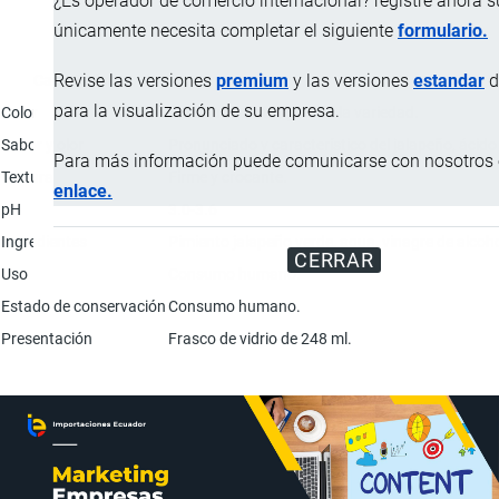
¿Es operador de comercio internacional? registre ahora 
únicamente necesita completar el siguiente
formulario.
Revise las versiones
premium
y las versiones
estandar
d
Característica
para la visualización de su empresa.
Color
Verde uniforme típico de la variedad.
Sabor y olor
Pronunciado y característico del jalapeño, ácido 
Para más información puede comunicarse con nosotros e
Textura
Firme y crocante.
enlace.
pH
3.0-3.6
Ingredientes
Pimiento jalapeño verde, agua, vinagre de alcohol
CERRAR
Uso
Consumo humano.
Estado de conservación
Consumo humano.
Presentación
Frasco de vidrio de 248 ml.