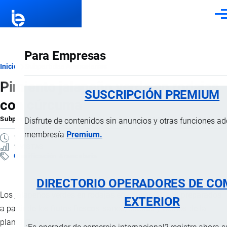
Pasar al contenido principal
Men
Para Empresas
Ruta
Inicio
Subpartidas Arancelarias
Pimiento jalapeño verde en rodajas
de
SUSCRIPCIÓN PREMIUM
con cúrcuma
navegación
Subpartida Arancelaria
por
Importaciones …
, 12 Diciembre, 2024
Disfrute de contenidos sin anuncios y otras funciones a
membresía
Premium.
1 MINUTO
1 VISTAS
Clasificación Arancelaria
DIRECTORIO OPERADORES DE CO
Los jalapeños verdes en rodajas en conservas son preparados
EXTERIOR
a partir de los frutos frescos, sanos, enteros y tiernos de la
planta
Capsicum annuum
.