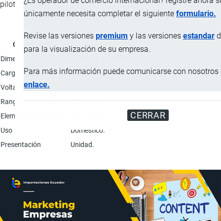
¿Es operador de comercio internacional? registre ahora 
piloto rojo.
únicamente necesita completar el siguiente
formulario.
Revise las versiones
premium
y las versiones
estandar
d
Característica
Descripción
para la visualización de su empresa.
Dimensiones
59.5 x 14.2 x 54.5 cm
Para más información puede comunicarse con nosotros e
Carga máxima
20 kg
enlace.
Voltaje
220 V / 60 Hz
Rango de temperatura
30 - 80 °C
CERRAR
Elemento calefactor
420 - 230 V
Uso
Doméstico.
Presentación
Unidad.