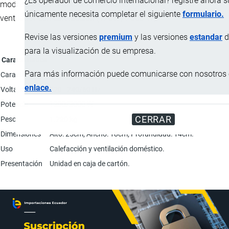
¿Es operador de comercio internacional? registre ahora 
modos de uso, modo sólo ventilador (aire frío) y modo
únicamente necesita completar el siguiente
formulario.
ventilador con calefacción (1200 y 2000 W).
Revise las versiones
premium
y las versiones
estandar
d
para la visualización de su empresa.
Característica
Para más información puede comunicarse con nosotros e
Características
Termostato regulable; Protección térmica contra sobrecal
enlace.
Voltaje
220 - 240/60 Hz
Potencia
1200/2000 W
CERRAR
Peso
1.720 kg
Dimensiones
Alto: 25cm; Ancho: 18cm; Profundidad: 14cm.
Uso
Calefacción y ventilación doméstico.
Presentación
Unidad en caja de cartón.