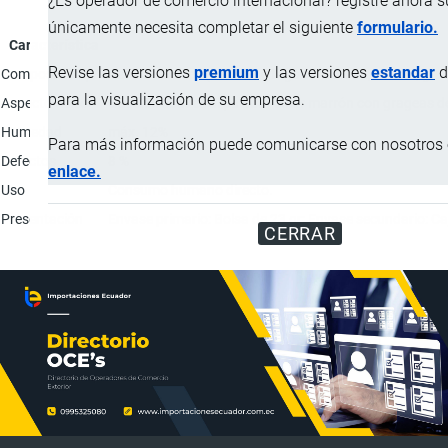
¿Es operador de comercio internacional? registre ahora 
únicamente necesita completar el siguiente
formulario.
Característica
Revise las versiones
premium
y las versiones
estandar
d
Composición p/v
Galletas dulces (harina de trigo fortificada, azúcar, gr
para la visualización de su empresa.
Aspecto físico
Galletas suaves al paladar color marrón con grageas de
Humedad
máx. 12%
Para más información puede comunicarse con nosotros e
Defectos
8 %
enlace.
Uso
Consumo humano directo.
Presentación
Envase primario: Bolsa de 23 gr; Envase secundario: Caj
CERRAR