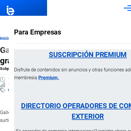
Pasar al contenido principal
Men
Para Empresas
Ruta
Inicio
Subpartidas Arancelarias
Galletas cubiertas de chocolate y
de
SUSCRIPCIÓN PREMIUM
grageas
navegación
Subpartida Arancelaria
por
Importaciones …
, 4 Septiembre, 2025
Disfrute de contenidos sin anuncios y otras funciones a
membresía
Premium.
1 MINUTO
1 VISTAS
Clasificación Arancelaria
DIRECTORIO OPERADORES DE CO
Galletas bañadas con cobertura sabor a chocolate y grageas
EXTERIOR
surtidas.