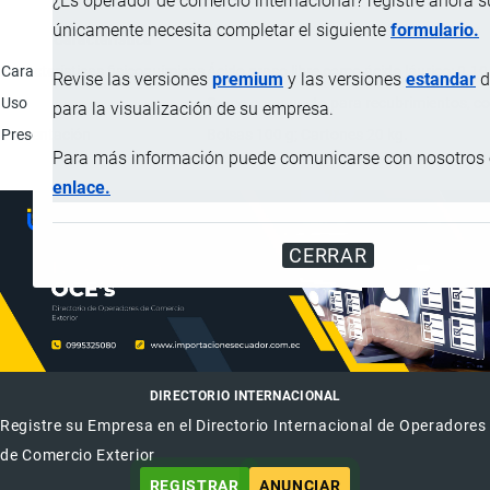
¿Es operador de comercio internacional? registre ahora 
únicamente necesita completar el siguiente
formulario.
Característica
Características fisicoquímicas
Ácido graso libre como ácido láurico: 0.
Revise las versiones
premium
y las versiones
estandar
d
Uso
Como compuesto para recubrimientos, co
para la visualización de su empresa.
Presentación
Bolsas 100 g; Cartones 20 kg.
Para más información puede comunicarse con nosotros e
enlace.
CERRAR
DIRECTORIO INTERNACIONAL
Registre su Empresa en el Directorio Internacional de Operadores
de Comercio Exterior
REGISTRAR
ANUNCIAR