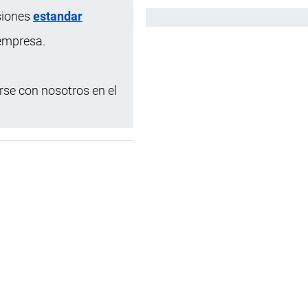
siones
estandar
Español
 empresa.
se con nosotros en el