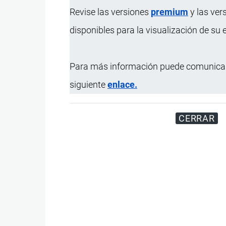
Revise las versiones
premium
y las ver
Actualizado el 9 Septiembre, 2024
disponibles para la visualización de su
Para más información puede comunicar
siguiente
enlace.
CERRAR