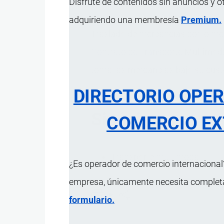
Disfrute de contenidos sin anuncios y o
adquiriendo una membresía
Premium.
Traslado de mercancías por lo m
Contrato de Transporte
Multimodal
toma las mercancías bajo su custo
DIRECTORIO OPE
Sinónimos
COMERCIO EX
Transporte multimodal
¿Es operador de comercio internacional?
empresa, únicamente necesita completar
formulario.