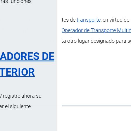
tras funciones
enos con dos modos diferentes de
transporte
, en virtud de
, desde un lugar en que el
Operador de Transporte Multi
dia y responsabilidad, hasta otro lugar designado para s
RADORES DE
TERIOR
 registre ahora su
 el siguiente