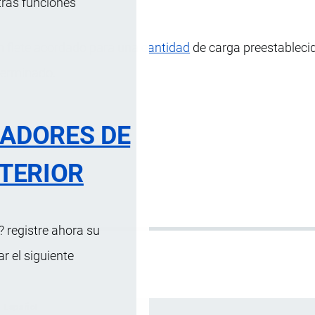
tras funciones
un
flete
acordado para una
cantidad
de carga preestablecid
terminado.
RADORES DE
TERIOR
 registre ahora su
 el siguiente
Español