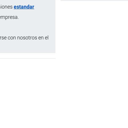
siones
estandar
 empresa.
se con nosotros en el