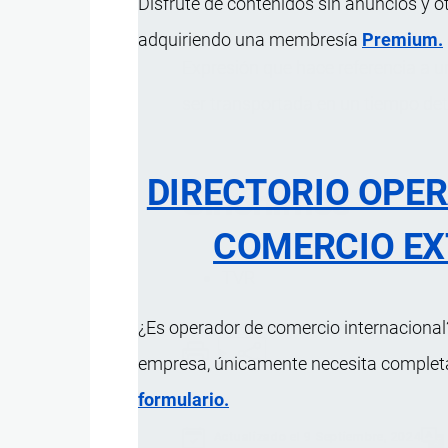
Disfrute de contenidos sin anuncios y o
adquiriendo una membresía
Premium.
Expresión que hace referencia a 
ser transportada en un tiempo de
DIRECTORIO OPE
Sinónimos
COMERCIO EX
TVR
¿Es operador de comercio internacional?
empresa, únicamente necesita completar
formulario.
Actualizado el 9 Septiembre, 2024