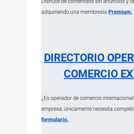
Disfrute de contenidos sin anuncios y o
adquiriendo una membresía
Premium.
Reducción o disminución en el preci
Donaciones a instituciones d
Full container load
allowanc
DIRECTORIO OPE
Rebaja en el flete por uso d
COMERCIO EX
Merchants contract/Contrato
transportar su carga en buqu
Pallet
allowance (PA).
Rebaja
¿Es operador de comercio internacional?
empresa, únicamente necesita completar
formulario.