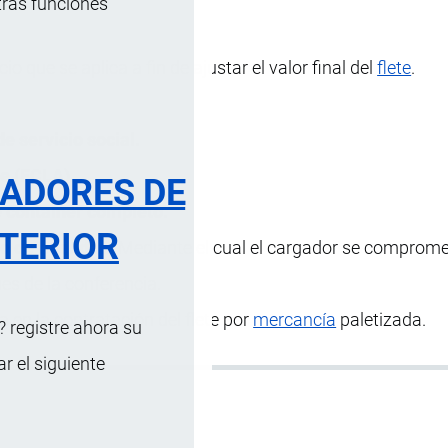
tras funciones
o que se aplica a fin de ajustar el valor final del
flete
.
e servicio social.
e (FCLA).
RADORES DE
e container completo.
TERIOR
 de fidelidad.
Mediante el cual el cargador se comprome
es de la conferencia.
 en la contratación del flete por
mercancía
paletizada.
 registre ahora su
 el siguiente