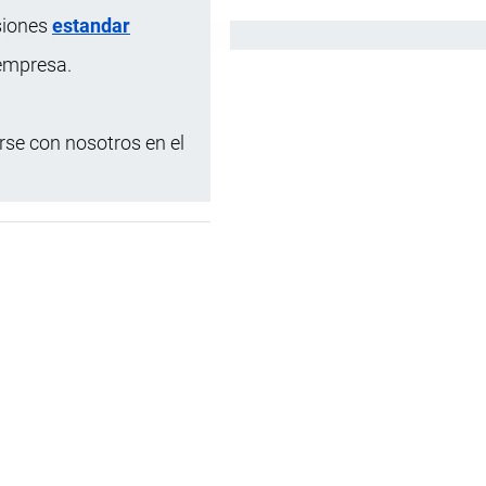
siones
estandar
Español
 empresa.
se con nosotros en el