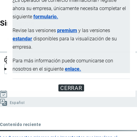
¿Es operador de comercio internacional? registre
ahora su empresa, únicamente necesita completar el
siguiente
formulario.
Sinónimos
Revise las versiones
premium
y las versiones
estandar
disponibles para la visualización de su
FCL
empresa.
Para más información puede comunicarse con
nosotros en el siguiente
enlace.
CERRAR
Actualizado el 9 Septiembre, 2024
Español
Contenido reciente