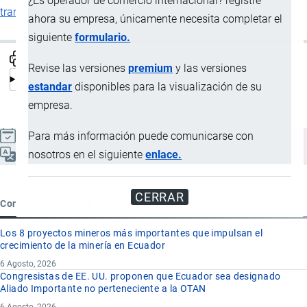
¿Es operador de comercio internacional? registre
transporte
u otros propios de su actividad.
ahora su empresa, únicamente necesita completar el
siguiente
formulario.
Revise las versiones
premium
y las versiones
estandar
disponibles para la visualización de su
empresa.
Para más información puede comunicarse con
Actualizado el 8 Septiembre, 2024
nosotros en el siguiente
enlace.
Español
CERRAR
Contenido reciente
Los 8 proyectos mineros más importantes que impulsan el
crecimiento de la minería en Ecuador
6 Agosto, 2026
Congresistas de EE. UU. proponen que Ecuador sea designado
Aliado Importante no perteneciente a la OTAN
6 Agosto, 2026