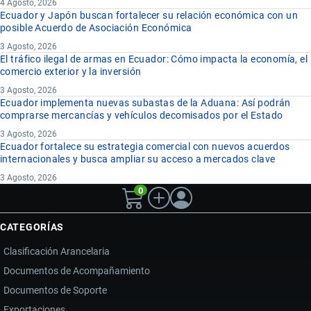
4 Agosto, 2026
Ecuador y Japón buscan fortalecer su relación económica con un
posible Acuerdo de Asociación Económica
3 Agosto, 2026
El tráfico ilegal de armas en Ecuador: Cómo impacta la economía, el
comercio exterior y la inversión
3 Agosto, 2026
Ecuador implementa nuevas subastas de la Aduana: Así podrán
comprarse mercancías y vehículos decomisados por el Estado
3 Agosto, 2026
Ecuador fortalece su estrategia comercial con nuevos acuerdos
internacionales y busca ampliar su acceso a mercados clave
3 Agosto, 2026
0
CATEGORÍAS
Clasificación Arancelaria
Documentos de Acompañamiento
Documentos de Soporte
Exportaciones