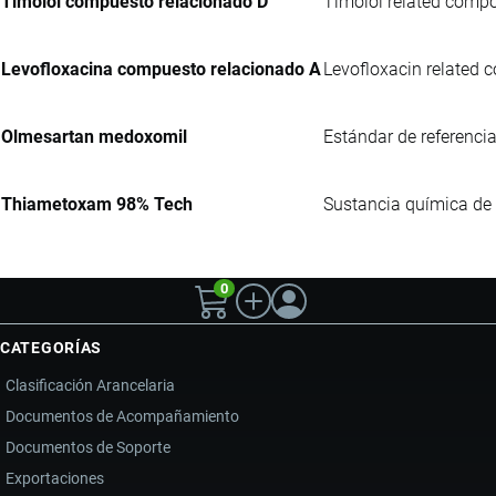
Timolol compuesto relacionado D
Timolol related compou
Levofloxacina compuesto relacionado A
Levofloxacin related c
Olmesartan medoxomil
Estándar de referencia
Thiametoxam 98% Tech
Sustancia química de g
0
CATEGORÍAS
Clasificación Arancelaria
Documentos de Acompañamiento
Documentos de Soporte
Exportaciones