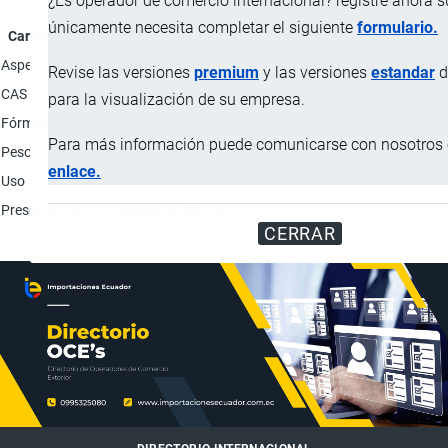
¿Es operador de comercio internacional? registre ahora 
únicamente necesita completar el siguiente
formulario.
Característica
Aspecto físico
Polvo blanco.
Revise las versiones
premium
y las versiones
estandar
d
CAS
26921-17-5
para la visualización de su empresa.
Fórmula química
C13H24N4O3S.C4H4O4
Para más información puede comunicarse con nosotros e
Peso molecular
432.49
enlace.
Uso
Estándar de referencia; Para pruebas de laboratorios en
Presentación
Envases de 200 mg.
CERRAR