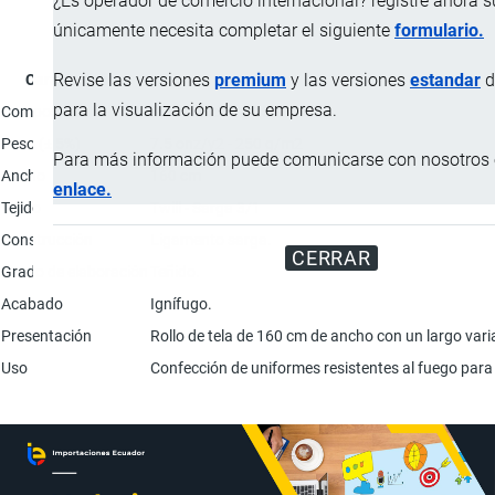
¿Es operador de comercio internacional? registre ahora 
únicamente necesita completar el siguiente
formulario.
Revise las versiones
premium
y las versiones
estandar
d
Característica
para la visualización de su empresa.
Composición
87% algodón y 13% nylon.
Peso (± 5%)
7.5 onz/y2 - 250 g/m2
Para más información puede comunicarse con nosotros e
Ancho
160 cm
enlace.
Tejido
Twill - Sarga 3/1
Construcción
Ligamento sarga.
CERRAR
Grado de elaboración
Teñido.
Acabado
Ignífugo.
Presentación
Rollo de tela de 160 cm de ancho con un largo vari
Uso
Confección de uniformes resistentes al fuego para 