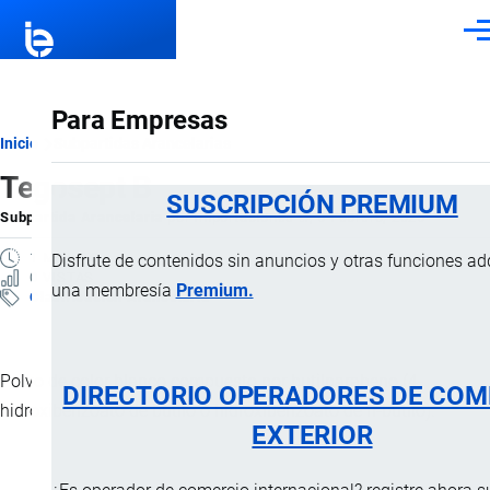
Pasar al contenido principal
Men
Para Empresas
Ruta
Inicio
Subpartidas Arancelarias
Tegosept B
de
SUSCRIPCIÓN PREMIUM
Subpartida Arancelaria
por
Importaciones …
, 5 Febrero, 2025
navegación
1 MINUTO
Disfrute de contenidos sin anuncios y otras funciones ad
0 VISTAS
una membresía
Premium.
Clasificación Arancelaria
Polvo de color blanco compuesto por butilparabeno (4-
DIRECTORIO OPERADORES DE COM
hidroxibenzoato de butilo ó hidroxibenzoato de n-butilo).
EXTERIOR