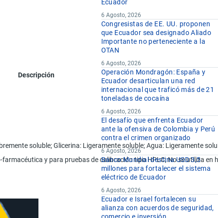
Ecuador
6 Agosto, 2026
Congresistas de EE. UU. proponen
que Ecuador sea designado Aliado
Importante no perteneciente a la
OTAN
6 Agosto, 2026
Operación Mondragón: España y
Descripción
Ecuador desarticulan una red
internacional que traficó más de 21
toneladas de cocaína
6 Agosto, 2026
El desafío que enfrenta Ecuador
ante la ofensiva de Colombia y Perú
contra el crimen organizado
 libremente soluble; Glicerina: Ligeramente soluble; Agua: Ligeramente solu
6 Agosto, 2026
o-farmacéutica y para pruebas de calibración tipo HPLC; No se utiliza en 
Banco Mundial destina USD 3,5
millones para fortalecer el sistema
eléctrico de Ecuador
6 Agosto, 2026
Ecuador e Israel fortalecen su
alianza con acuerdos de seguridad,
comercio e inversión