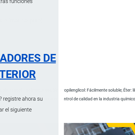
tras funciones
te (martrial puro).
RADORES DE
TERIOR
ble; Etanol: Fácilmente soluble; Propilenglicol: Fácilmente soluble; Éter:
 registre ahora su
para pruebas de laboratorios en control de calidad en la industria químic
 el siguiente