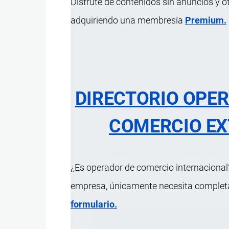
Disfrute de contenidos sin anuncios y o
adquiriendo una membresía
Premium.
Ethylparaben, Ethyl p hidroxybenza
Característica
DIRECTORIO OPE
Fórmula molecular
C9H10O3
Peso molecular
166.17
COMERCIO EX
CAS
120-47-8
Apariencia
Sólido blanco.
Solubilidad
Acetona: Fácilmente solu
¿Es operador de comercio internacional?
Uso
Estándar de referencia 
Presentación
Envase de 200 mg.
empresa, únicamente necesita completar
formulario.