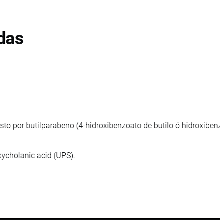
das
to por butilparabeno (4-hidroxibenzoato de butilo ó hidroxiben
xycholanic acid (UPS).