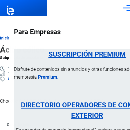
Pasar al contenido principal
Men
Para Empresas
Ruta
Inicio
Subpartidas Arancelarias
Ácido cólico
de
SUSCRIPCIÓN PREMIUM
Subpartida Arancelaria
por
Importaciones …
, 25 Enero, 2025
navegación
1 MINUTO
Disfrute de contenidos sin anuncios y otras funciones a
1 VISTAS
membresía
Premium.
Clasificación Arancelaria
Chocolic Acid, 3,7,12-Trihydroxycholanic acid (UPS).
DIRECTORIO OPERADORES DE CO
EXTERIOR
Característica