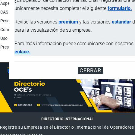
¿Es operador de comercio internacional? registre ahora 
Aspecto
Polvo cristalino blanco.
únicamente necesita completar el siguiente
formulario.
CAS
81-25-4
Peso molecular
405.58
Revise las versiones
premium
y las versiones
estandar
d
Composición química
C24H4OO5 (material puro)
para la visualización de su empresa.
Uso
Estándar de referencia, para pruebas de laboratori
Para más información puede comunicarse con nosotros e
Presentación
Frasco de 200 mg.
enlace.
CERRAR
DIRECTORIO INTERNACIONAL
Registre su Empresa en el Directorio Internacional de Operadores