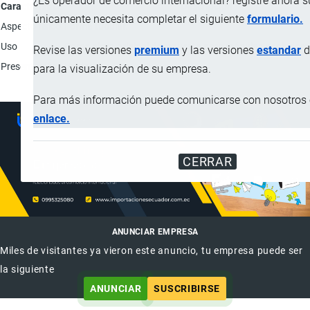
¿Es operador de comercio internacional? registre ahora 
Característica
Descripción
únicamente necesita completar el siguiente
formulario.
Aspecto físico
Forma tubular.
Uso
Como pieza original de repuesto para máquina copiador
Revise las versiones
premium
y las versiones
estandar
d
Presentación
Unidad.
para la visualización de su empresa.
Para más información puede comunicarse con nosotros e
enlace.
CERRAR
ANUNCIAR EMPRESA
Miles de visitantes ya vieron este anuncio, tu empresa puede ser
la siguiente
ANUNCIAR
SUSCRIBIRSE