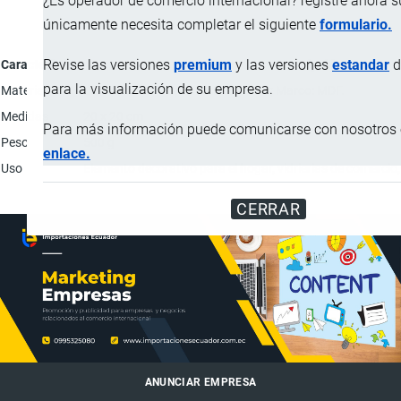
¿Es operador de comercio internacional? registre ahora 
únicamente necesita completar el siguiente
formulario.
Revise las versiones
premium
y las versiones
estandar
d
Característica
Descripción
para la visualización de su empresa.
Material
Láminas de PVC; Caracteres: PVC; Marco: MDF.
Medidas
20 x 20 cm
Para más información puede comunicarse con nosotros e
Peso
500 g
enlace.
Uso
Elemento decorativo para el hogar, vidrierias de comercio,
CERRAR
ANUNCIAR EMPRESA