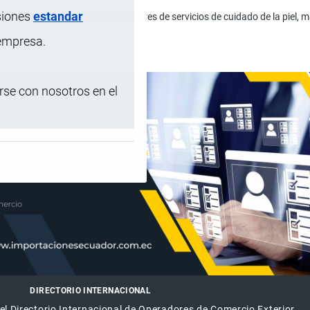
siones
estandar
nsparente antivaho para trabajadores de servicios de cuidado de la piel, m
.
 empresa.
se con nosotros en el
DIRECTORIO INTERNACIONAL
el Directorio Internacional de Operadores de Comercio Exterior