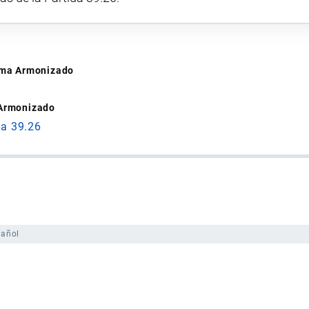
tema Armonizado
 Armonizado
da 39.26
pañol