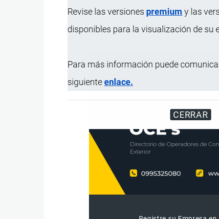
Revise las versiones
premium
y las ver
Uso
Protector facial abierto tra
Presentación
Bolsas o cajas de 10 piezas
disponibles para la visualización de su
Para más información puede comunicar
siguiente
enlace.
CERRAR
Registre su Empresa en 