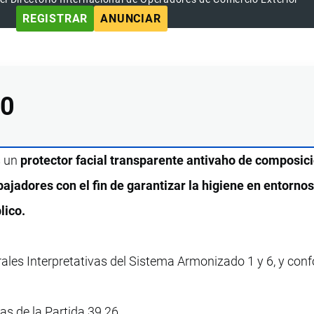
REGISTRAR
ANUNCIAR
00
s un
protector facial transparente antivaho de composic
abajadores con el fin de garantizar la higiene en entorno
lico.
rales Interpretativas del Sistema Armonizado 1 y 6, y con
vas de la Partida 39.26.