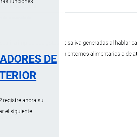
tras funciones
s …
, 23 Enero, 2025
ción Arancelaria
scarilla impide que gotas de saliva generadas al hablar c
rantizando así la higiene en entornos alimentarios o de a
RADORES DE
TERIOR
 registre ahora su
 el siguiente
Soporte 10%.