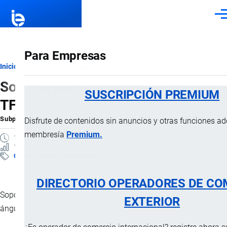
Pasar al contenido principal
Men
Para Empresas
Ruta
Inicio
Subpartidas Arancelarias
Soporte plástico para celular - SM-
de
SUSCRIPCIÓN PREMIUM
TF-X06
navegación
Subpartida Arancelaria
por
Importaciones …
, 3 Junio, 2025
Disfrute de contenidos sin anuncios y otras funciones a
membresía
Premium.
1 MINUTO
10 VISTAS
Clasificación Arancelaria
DIRECTORIO OPERADORES DE CO
Soporte de celular de plástico con ajuste de altura variable y
EXTERIOR
ángulo de 360º.