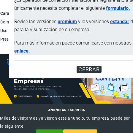
¿Es operador de comercio internacional? registre ahora 
únicamente necesita completar el siguiente
formulario.
Característica
Descripción
Revise las versiones
premium
y las versiones
estandar
d
Composición
Plástico y base de metal.
para la visualización de su empresa.
Uso
Actúa como un soporte de celular.
Presentación
Unidad.
Para más información puede comunicarse con nosotros e
enlace.
CERRAR
ANUNCIAR EMPRESA
Miles de visitantes ya vieron este anuncio, tu empresa puede ser
la siguiente