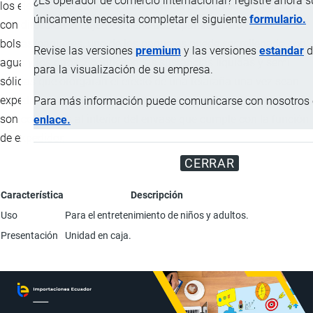
¿Es operador de comercio internacional? registre ahora 
los elementos líquidos o semi sólidos puedan ser expedidos
únicamente necesita completar el siguiente
formulario.
con dirección al objetivo, viene acompañado de 3
bolsas/paquetes, uno de los paquetes puede ser rellenado con
Revise las versiones
premium
y las versiones
estandar
d
agua y los otros 2 contienen las sustancias líquidas y semi
para la visualización de su empresa.
sólidas que otorgarán el efecto de una telaraña una vez sean
expedidos por medio de la activación manual, estos paquetes
Para más información puede comunicarse con nosotros e
son colocados al interior del envase que cumple con la función
enlace.
de expedidor.
CERRAR
Característica
Descripción
Uso
Para el entretenimiento de niños y adultos.
Presentación
Unidad en caja.