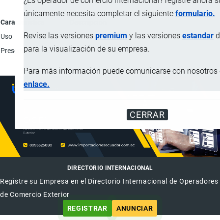
¿Es operador de comercio internacional? registre ahora 
únicamente necesita completar el siguiente
formulario.
Característica
Descripción
Revise las versiones
premium
y las versiones
estandar
d
Uso
Entretenimiento para niños.
para la visualización de su empresa.
Presentación
Unidad en bolsa.
Para más información puede comunicarse con nosotros e
enlace.
CERRAR
DIRECTORIO INTERNACIONAL
Registre su Empresa en el Directorio Internacional de Operadores
de Comercio Exterior
REGISTRAR
ANUNCIAR