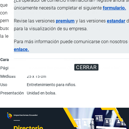
¿Es operador de comercio internacional? registre ahora 
que finge de brazos de tela sintética de 7.5 cm de color blanco
únicamente necesita completar el siguiente
formulario.
con puñitos rosados que viene pegado en la última página, que
permiten interactuar con el niño, simulando un abrazo, esto
Revise las versiones
premium
y las versiones
estandar
d
busca atraer la atención del niño tanto a las imágenes como a
para la visualización de su empresa.
la lectura.
Para más información puede comunicarse con nosotros e
enlace.
Característica
Descripción
CERRAR
Páginas
10 de cartulina gruesa (incluyendo ambas carátulas).
Medidas
25 x 15 cm
Uso
Entretenimiento para niños.
Presentación
Unidad en bolsa.