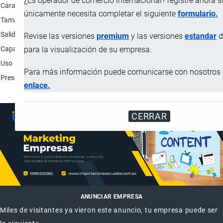
¿Es operador de comercio internacional? registre ahora 
Características
Entrada auxiliar para AUDIO; Bluetooth; USB; Indi
únicamente necesita completar el siguiente
formulario.
Tamaño
L: 410 mm; H: 66 mm; D: 90 mm
Salida
20 W
Revise las versiones
premium
y las versiones
estandar
d
Capacidad de batería
2000 mAh.
para la visualización de su empresa.
Uso
Doméstico.
Para más información puede comunicarse con nosotros e
Presentación
Unidad.
enlace.
CERRAR
ANUNCIAR EMPRESA
Miles de visitantes ya vieron este anuncio, tu empresa puede ser