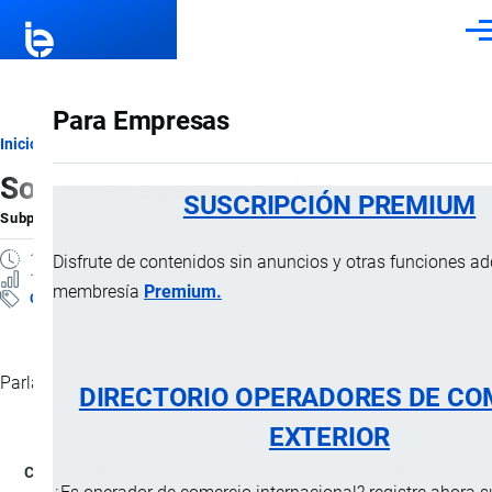
Pasar al contenido principal
Men
Para Empresas
Ruta
Inicio
Subpartidas Arancelarias
Soundbar speaker S46S
de
SUSCRIPCIÓN PREMIUM
Subpartida Arancelaria
por
Importaciones …
, 16 Diciembre, 2024
navegación
1 MINUTO
Disfrute de contenidos sin anuncios y otras funciones a
1 VISTAS
membresía
Premium.
Clasificación Arancelaria
Parlante que además es un reproductor USB.
DIRECTORIO OPERADORES DE CO
EXTERIOR
Característica
Descripción